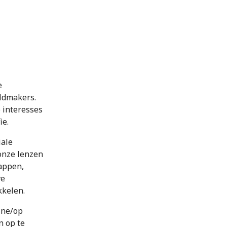
e
eldmakers.
 interesses
ie.
iale
onze lenzen
appen,
ve
kkelen.
ine/op
n op te