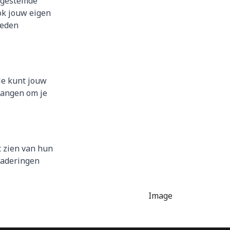
jkgestemde
ok jouw eigen
heden
Je kunt jouw
vangen om je
 zien van hun
naderingen