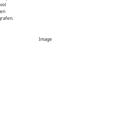
vol
ken
rafen.